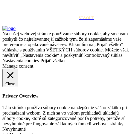
olguz.com © All Rights Reserved | Designed by
ST&OUT
Na našej webovej stránke používame súbory cookie, aby sme vám
poskytli čo najrelevantnejší zážitok tým, že si zapamätáme vaše
preferencie a opakované návštevy. Kliknutím na „Prijať všetko“
súhlasíte s používaním VŠETKÝCH súborov cookie. Môžete však
navštíviť „Nastavenia cookie“ a poskytnúť kontrolovaný súhlas.
Nastavenia cookies
Prijať všetko
Manage consent
Close
Privacy Overview
Táto stránka používa súbory cookie na zlepšenie vášho zážitku pri
prechádzaní webom. Z nich sa vo vašom prehliadači ukladajú
súbory cookie, ktoré sú kategorizované podľa potreby, pretože sú
nevyhnutné pre fungovanie základných funkcií webovej stránky.
Nevyhnutné