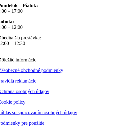
Pondelok – Piatok:
:00 – 17:00
Sobota:
:00 – 12:00
bedňajšia prestávka:
2:00 – 12:30
ôležité informácie
Všeobecné obchodné podmienky
ravidlá reklamácie
Ochrana osobných údajov
ookie policy
úhlas so spracovaním osobných údajov
odmienky pre použitie