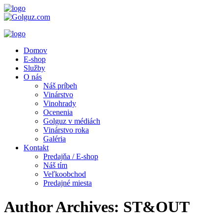
Domov
E-shop
Služby
O nás
Náš príbeh
Vinárstvo
Vinohrady
Ocenenia
Golguz v médiách
Vinárstvo roka
Galéria
Kontakt
Predajňa / E-shop
Náš tím
Veľkoobchod
Predajné miesta
Author Archives: ST&OUT