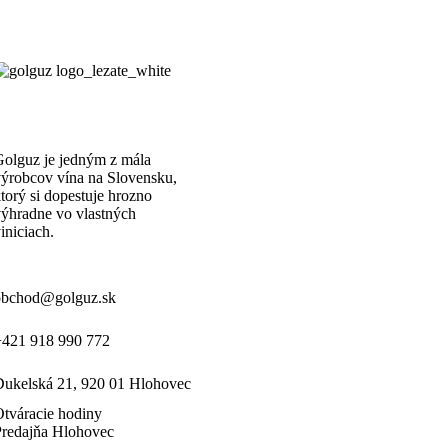
olguz je jedným z mála
ýrobcov vína na Slovensku,
torý si dopestuje hrozno
ýhradne vo vlastných
iniciach.
obchod@golguz.sk
+421 918 990 772
Dukelská 21, 920 01 Hlohovec
tváracie hodiny
Predajňa Hlohovec